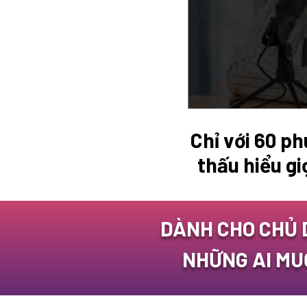
Chỉ với 60 ph
thấu hiểu g
DÀNH CHO CHỦ 
NHỮNG AI MU