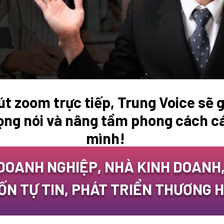
út zoom trực tiếp, Trung Voice sẽ 
iọng nói và nâng tầm phong cách c
mình!
DOANH NGHIỆP, NHÀ KINH DOANH,
ỐN TỰ TIN, PHÁT TRIỂN THƯƠNG H