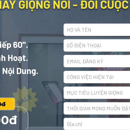
AY GIỌNG NÓI - ĐỔI CUỘC
iếp 60".
nh Hoạt.
 Nội Dung.
0đ
00đ