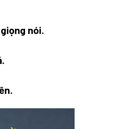
giọng nói.
ả.
ên.