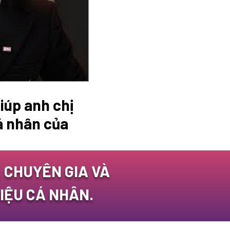
giúp anh chị
á nhân của
 CHUYÊN GIA VÀ
IỆU CÁ NHÂN.