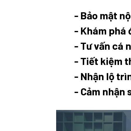
- Bảo mật nộ
- Khám phá 
- Tư vấn cá 
- Tiết kiệm t
- Nhận lộ trì
- Cảm nhận s