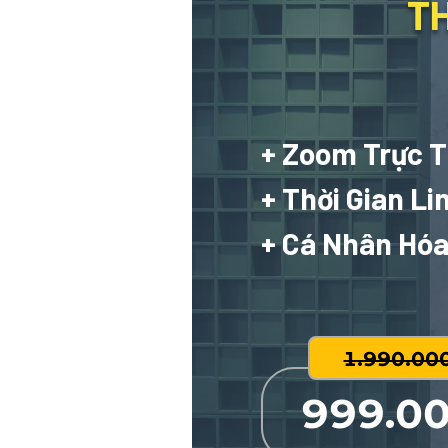
TH
+ Zoom Trực T
+ Thời Gian Li
+ Cá Nhân Hóa
1.990.00
999.0